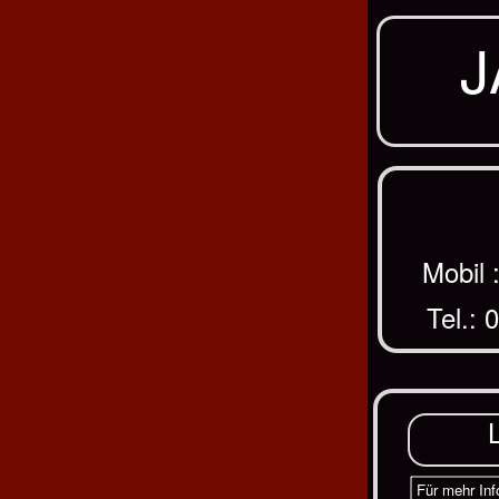
J
Mobil 
Tel.: 
Für mehr Inf