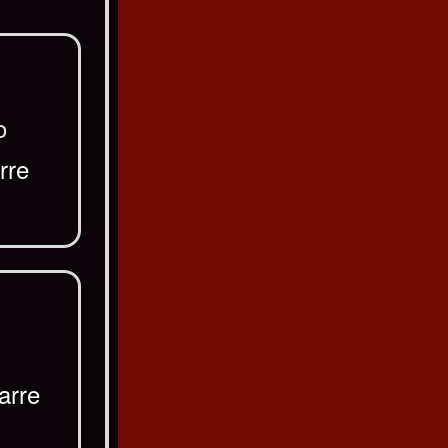
o
rre
arre