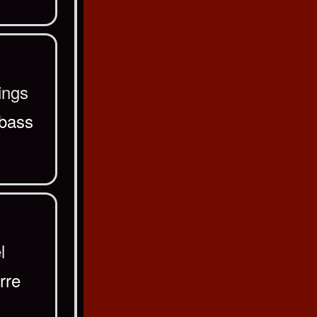
ings
abass
l
rre